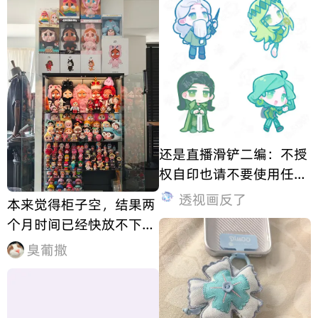
还是直播滑铲二编：不授
权自印也请不要使用任何
工具去除水印TT谢谢大家
透视画反了
本来觉得柜子空，结果两
个月时间已经快放不下
了！这个crybaby你要干
臭葡撒
嘛，不许这么可爱啊！