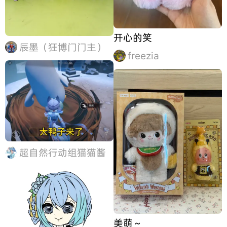
开心的笑
辰墨（狂博门门主）
freezia
超自然行动组猫猫酱
美萌～