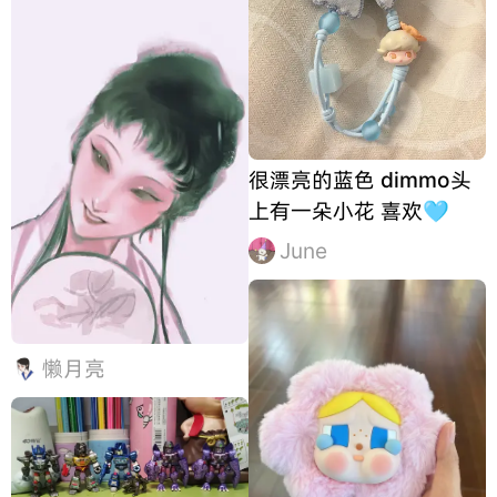
很漂亮的蓝色 dimmo头
上有一朵小花 喜欢🩵
June
懒月亮