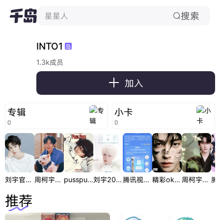
搜索
星星人

INTO1
岛
1.3k成员

加入
专辑
小卡
0
0
刘宇官方周边
周柯宇官方周边
pusspuss25刊周边
刘宇2024起承转合巡演DVD
腾讯视频毕业定格小卡
精彩ok开年刊杂志周边
周柯宇代言周边
推荐