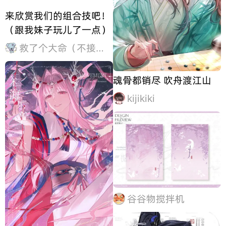
来欣赏我们的组合技吧！
（跟我妹子玩儿了一点）
救了个大命（不接龙版
魂骨都销尽 吹舟渡江山
kijikiki
谷谷物搅拌机