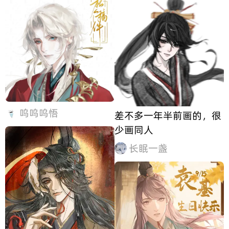
呜呜呜悟
差不多一年半前画的，很
少画同人
长眠一盏