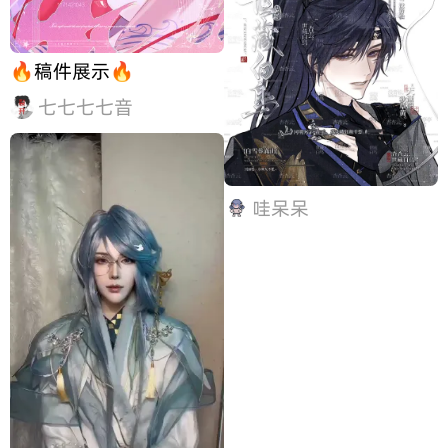
🔥稿件展示🔥
七七七七音
哇呆呆