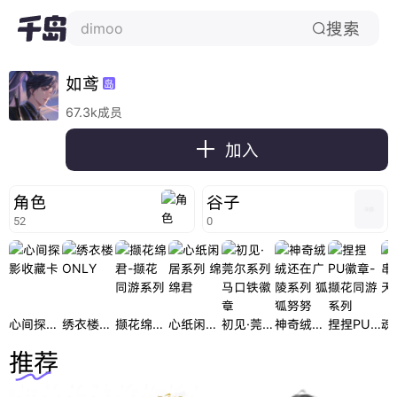
搜索
dimoo

如鸢
岛
67.3k成员

加入
角色
谷子
52
0
心间探影收藏卡
绣衣楼ONLY
撷花绵君-撷花同游系列
心纸闲居系列 绵绵君
初见·莞尔系列马口铁徽章
神奇绒绒还在广陵系列 狐狐努努
捏捏PU徽章-撷花同游系列
推荐