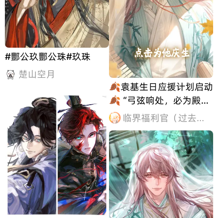
#酆公玖酆公珠#玖珠
楚山空月
🍂袁基生日应援计划启动
🍂 “弓弦响处，必为殿下
惊起第一只白鹭。” 茶雾
临界福利官（过去式）
氤氲攀绕他袖间流风，宫
灯摇曳却照不穿眼底深潭
——原来温润皮囊之下，
藏的是以谦卑为刃、雅驯
为鞘的惊涛山河。 🍂发
帖为他庆生，并