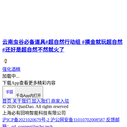
云南虫谷必备道具#超自然行动组 #摸金就玩超自然
#还好是超自然不然就火了
强化酒精
加载中...
下载App查看更多精彩内容
千岛App内打开
首页
关于我们
加入我们
商家入驻
©️ 2026 QianDao. All rights reserved
上海必有回响智能科技有限公司
沪ICP备2021020679号-2
沪公网安备31010702008587
反馈邮
箱：qd_suggest@echo.tech