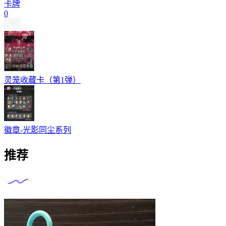
卡牌
0
灵笼收藏卡（第1弹）
徽章-光影同尘系列
推荐