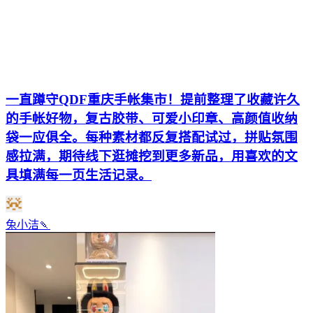
一直蹲守QDF重庆手帐集市！提前整理了收藏许久
的手帐好物，复古胶带、可爱小印章、高颜值收纳
袋一应俱全。每种素材都反复搭配试过，拼贴氛围
感拉满，期待线下逛摊挖到更多新品，用喜欢的文
具填满每一页生活记录。
兔小洁🍡