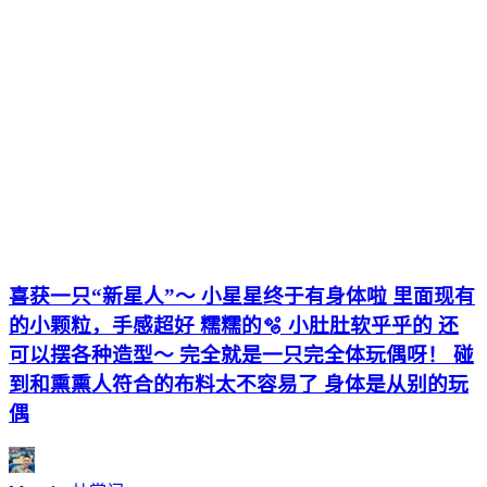
喜获一只“新星人”～ 小星星终于有身体啦 里面现有
的小颗粒，手感超好 糯糯的🫧 小肚肚软乎乎的 还
可以摆各种造型～ 完全就是一只完全体玩偶呀！ 碰
到和熏熏人符合的布料太不容易了 身体是从别的玩
偶