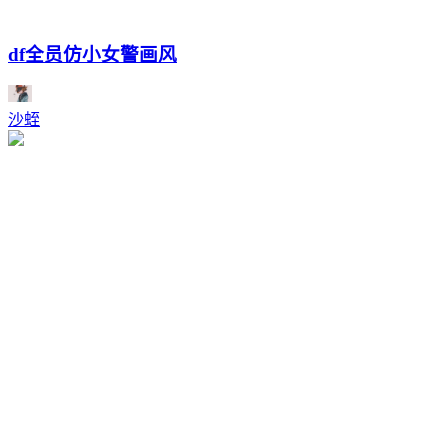
df全员仿小女警画风
沙蛭