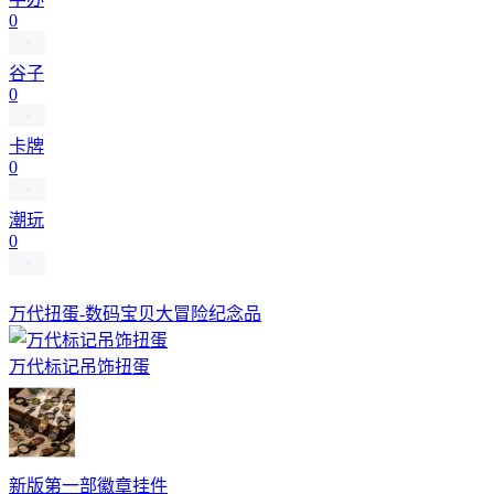
0
谷子
0
卡牌
0
潮玩
0
万代扭蛋-数码宝贝大冒险纪念品
万代标记吊饰扭蛋
新版第一部徽章挂件