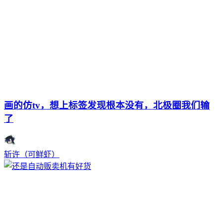
画的仿tv，想上标签发现根本没有，北极圈我们输
了
斩许（可鲜虾）