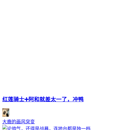
红莲骑士➕阿和就差太一了，冲鸭
大鹿的画风突变