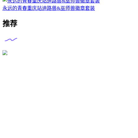
永远的青春重庆站迪路兽&巫师兽徽章套装
推荐