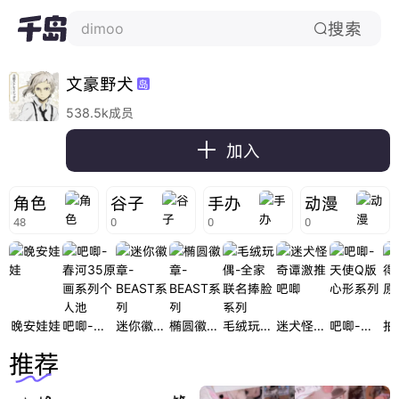
搜索
dimoo

文豪野犬
岛
538.5k成员

加入
角色
谷子
手办
动漫
48
0
0
0
晚安娃娃
吧唧-春河35原画系列个人池
迷你徽章-BEAST系列
椭圆徽章-BEAST系列
毛绒玩偶-全家联名捧脸系列
迷犬怪奇谭激推吧唧
吧唧-天使Q版心形系列
推荐