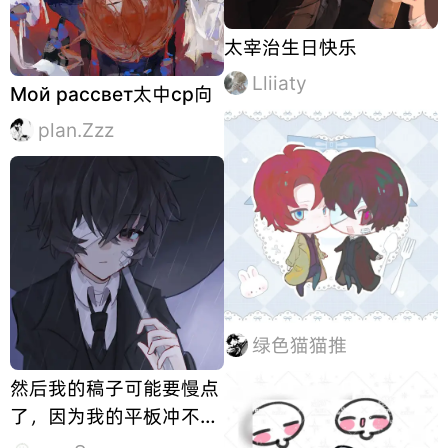
太宰治生日快乐
Lliiaty
Мой рассвет太中cp向
plan.Zzz
绿色猫猫推
然后我的稿子可能要慢点
了，因为我的平板冲不进
去电，边充边掉呀😭😭