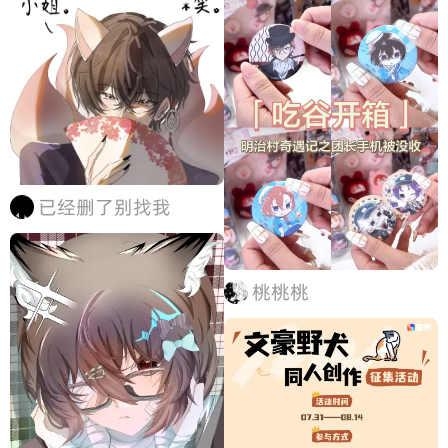
已经删了别找我
桃桃桃