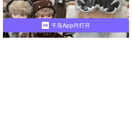
千岛App内打开
jomagnety
质感超级好。是乖乖男
孩。。
Magi~
我们友谊第一 我们各怀鬼