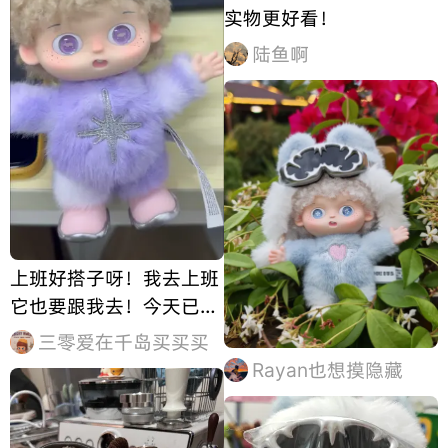
实物更好看！
陆鱼啊
上班好搭子呀！我去上班
它也要跟我去！今天已紫
气东来！
三零爱在千岛买买买
Rayan也想摸隐藏