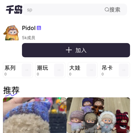
搜索
sp

Pidol
岛
5k成员

加入
系列
潮玩
大娃
吊卡
0
0
0
0
推荐