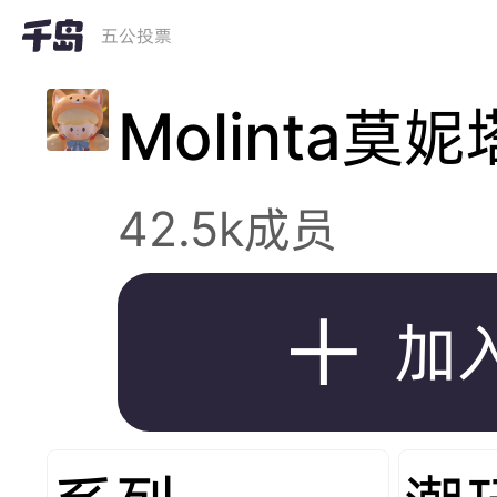
五公投票
Molinta莫妮
42.5k成员

加