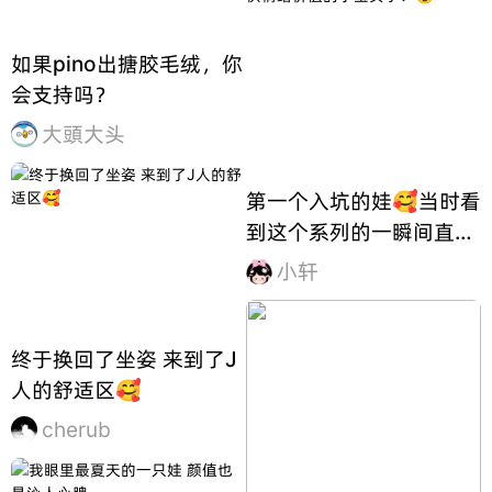
如果pino出搪胶毛绒，你
会支持吗？
大頭大头
第一个入坑的娃🥰当时看
到这个系列的一瞬间直接
就被吸引了，色彩很丰
小轩
富，而且都和糖果有关，
就觉得很有趣！第一次现
买现抽很激动！从此就爱
终于换回了坐姿 来到了J
上了买这些能够提供情绪
人的舒适区🥰
价值的小宝贝了！🥹
cherub