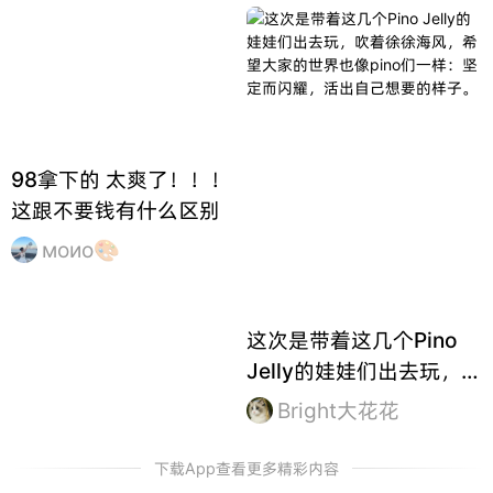
98拿下的 太爽了！！！
这跟不要钱有什么区别
моио🎨
这次是带着这几个Pino
Jelly的娃娃们出去玩，吹
着徐徐海风，希望大家的
Bright大花花
世界也像pino们一样：坚
定而闪耀，活出自己想要
下载App查看更多精彩内容