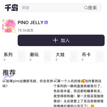
搜索
哭娃

PINO JELLY
岛
78.5k成员

加入
系列
潮玩
大娃
吊卡
0
0
0
0
推荐