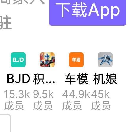
下载App
驻
BJD
积木人
车模
机娘
15.3k
9.5k
44.9k
45k
成员
成员
成员
成员