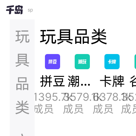
sp
玩具品类
玩
具
拼豆
潮玩族
卡牌
品
1395.7k
3579.1k
6378.1k
35
类
成员
成员
成员
成