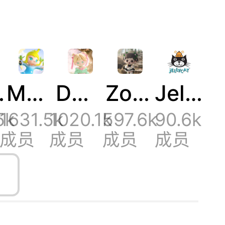
o小野
Molly
DORA
Zoraa
Jellycat
5k
1631.5k
1020.1k
597.6k
90.6k
成员
成员
成员
成员