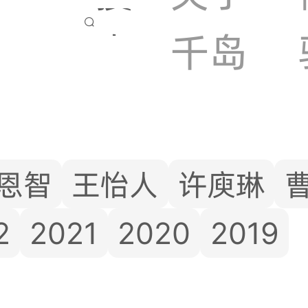

索
千岛
恩智
王怡人
许庾琳
2
2021
2020
2019