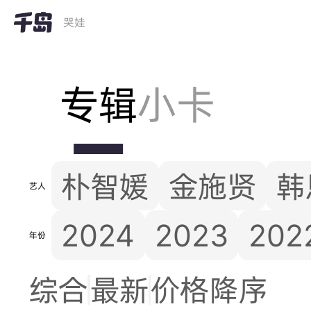
哭娃
专辑
小卡
朴智媛
金施贤
韩
艺人
2024
2023
202
年份
综合
最新
价格降序