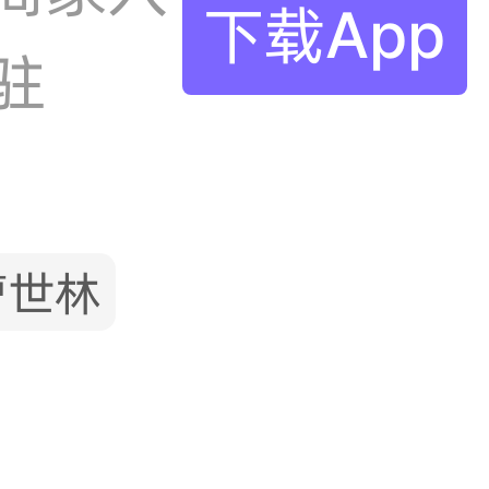
下载App
驻
曹世林