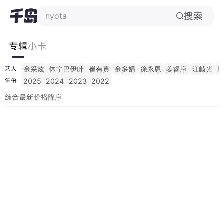
搜索
nyota

专辑
小卡
金采炫
休宁巴伊叶
崔有真
金多娟
徐永恩
姜睿序
江崎光
艺人
2025
2024
2023
2022
年份
综合
最新
价格降序